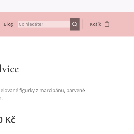
Blog
Košík
lvice
lované figurky z marcipánu, barvené
m.
0
Kč