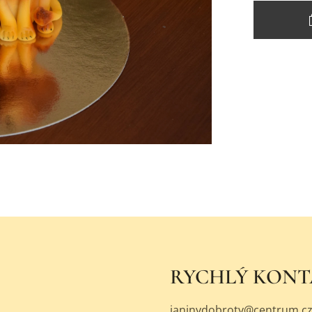
RYCHLÝ KON
janinydobroty@centrum.c