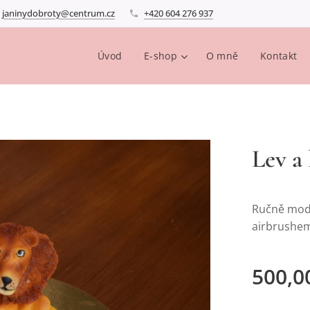
janinydobroty@centrum.cz
+420 604 276 937
Úvod
E-shop
O mně
Kontakt
Lev a 
Ručně mode
airbrushe
500,0