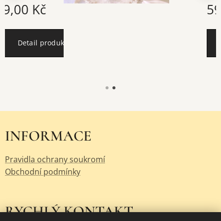
59,00
Kč
citronové
ho
crémeux,
uktu
Detail produkt
grepovéh
o želé a
šlehané
smetanov
é
ganache.
INFORMACE
Pravidla ochrany soukromí
Obchodní podmínky
RYCHLÝ KONTAKT