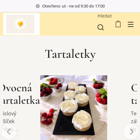
Otevřeno: ut - ne od 9:30 do 17:00
Hledat
Tartaletky
Citrónová
a
tartaletka
Tento
zákusek je
kombinac
í