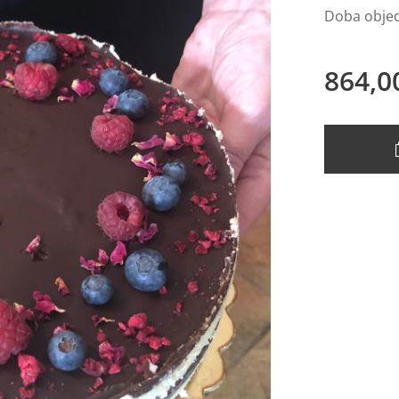
Doba objed
864,0