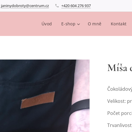
janinydobroty@centrum.cz
+420 604 276 937
Úvod
E-shop
O mně
Kontakt
Míša 
Čokoládový
Velikost: 
Počet porcí
Trvanlivost