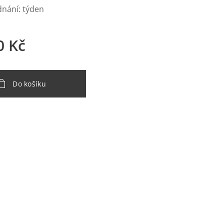
nání: týden
0
Kč
Do košíku