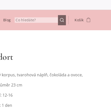
Blog
Košík
dort
 korpus, tvarohová náplň, čokoláda a ovoce,
průměr 23 cm
: 12-16
: 1 den