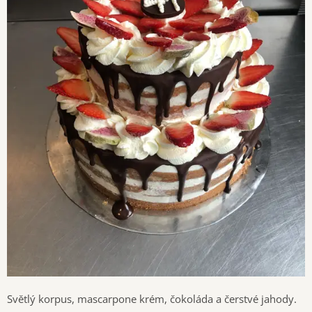
Světlý korpus, mascarpone krém, čokoláda a čerstvé jahody.