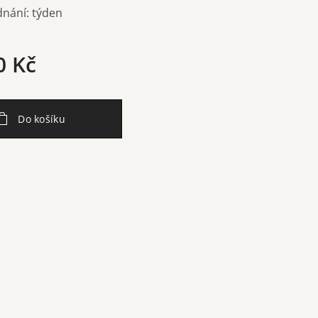
nání: týden
0
Kč
Do košíku