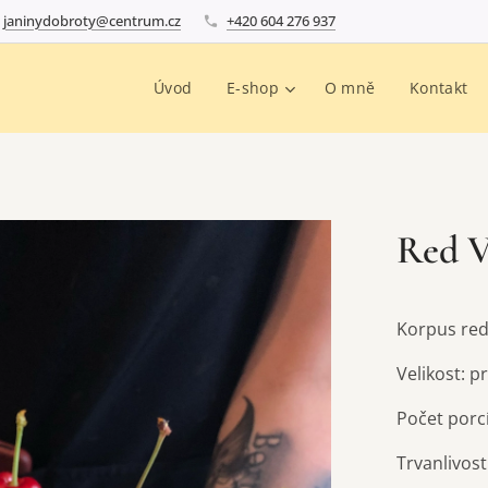
janinydobroty@centrum.cz
+420 604 276 937
Úvod
E-shop
O mně
Kontakt
Red V
Korpus red
Velikost: 
Počet porcí
Trvanlivost