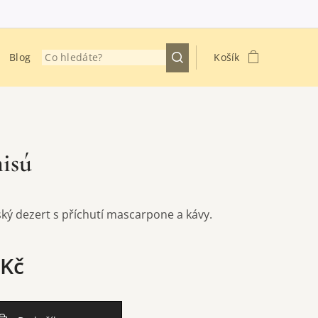
Blog
Košík
isú
ský dezert s příchutí mascarpone a kávy.
Kč