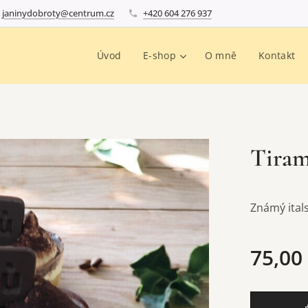
janinydobroty@centrum.cz
+420 604 276 937
Úvod
E-shop
O mně
Kontakt
Tiram
Známý ital
75,00